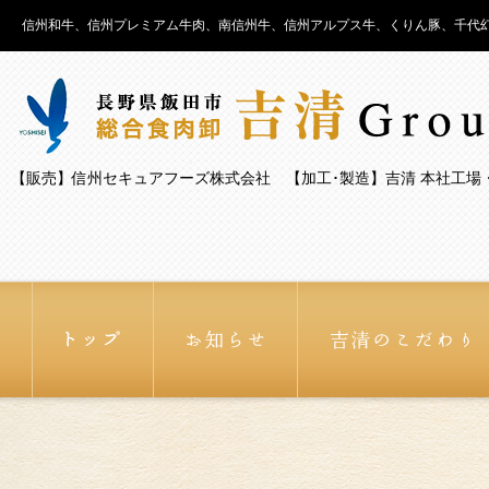
信州和牛、信州プレミアム牛肉、南信州牛、信州アルプス牛、くりん豚、千代幻
【販売】信州セキュアフーズ株式会社 【加工･製造】吉清 本社工場