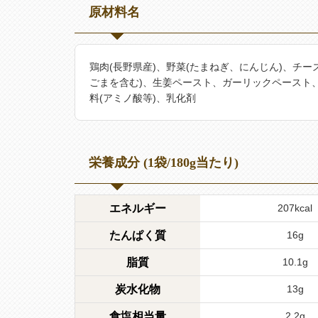
原材料名
鶏肉(長野県産)、野菜(たまねぎ、にんじん)、チ
ごまを含む)、生姜ペースト、ガーリックペースト
料(アミノ酸等)、乳化剤
栄養成分 (1袋/180g当たり)
エネルギー
207kcal
たんぱく質
16g
脂質
10.1g
炭水化物
13g
食塩相当量
2.2g